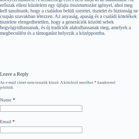
erőszak elleni küzdelem egy újfajta összetartozást igényel, ahol meg
kell tanulnunk, hogy a családon belüli szeretet, tisztelet és biztonság ne
csupán szavakban létezzen. Az anyaság, apaság és a családi kötelékek
tisztelete elengedhetetlen, hogy a generációk közötti sebek
begyógyulhassanak, és új tradíciók alakulhassanak meg, amelyek a
megbecsülést és a támogatást helyezik a középpontba.
Leave a Reply
Az e-mail címet nem tesszük közzé.
A kötelező mezőket
*
karakterrel
jelöltük
Name
*
Email
*