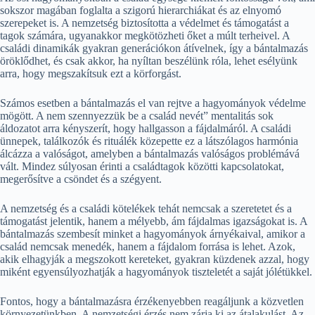
sokszor magában foglalta a szigorú hierarchiákat és az elnyomó
szerepeket is. A nemzetség biztosította a védelmet és támogatást a
tagok számára, ugyanakkor megkötözheti őket a múlt terheivel. A
családi dinamikák gyakran generációkon átívelnek, így a bántalmazás
öröklődhet, és csak akkor, ha nyíltan beszélünk róla, lehet esélyünk
arra, hogy megszakítsuk ezt a körforgást.
Számos esetben a bántalmazás el van rejtve a hagyományok védelme
mögött. A nem szennyezzük be a család nevét” mentalitás sok
áldozatot arra kényszerít, hogy hallgasson a fájdalmáról. A családi
ünnepek, találkozók és rituálék közepette ez a látszólagos harmónia
álcázza a valóságot, amelyben a bántalmazás valóságos problémává
vált. Mindez súlyosan érinti a családtagok közötti kapcsolatokat,
megerősítve a csöndet és a szégyent.
A nemzetség és a családi kötelékek tehát nemcsak a szeretetet és a
támogatást jelentik, hanem a mélyebb, ám fájdalmas igazságokat is. A
bántalmazás szembesít minket a hagyományok árnyékaival, amikor a
család nemcsak menedék, hanem a fájdalom forrása is lehet. Azok,
akik elhagyják a megszokott kereteket, gyakran küzdenek azzal, hogy
miként egyensúlyozhatják a hagyományok tiszteletét a saját jólétükkel.
Fontos, hogy a bántalmazásra érzékenyebben reagáljunk a közvetlen
környezetünkben. A nemzetségi érzés nem zárja ki az átalakulást. Az