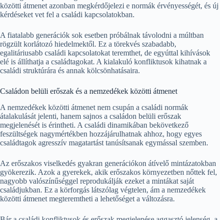
közötti átmenet azonban megkérdőjelezi e normák érvényességét, és új
kérdéseket vet fel a családi kapcsolatokban.
A fiatalabb generációk sok esetben próbálnak távolodni a múltban
rögzült korlátozó hiedelmektől. Ez a törekvés szabadabb,
egalitáriusabb családi kapcsolatokat teremthet, de egyúttal kihívások
elé is állíthatja a családtagokat. A kialakuló konfliktusok kihatnak a
családi struktúrára és annak kölcsönhatásaira.
Családon belüli erőszak és a nemzedékek közötti átmenet
A nemzedékek közötti átmenet nem csupán a családi normák
átalakulását jelenti, hanem sajnos a családon belüli erőszak
megjelenését is érintheti. A családi dinamikában bekövetkező
feszültségek nagymértékben hozzájárulhatnak ahhoz, hogy egyes
családtagok agresszív magatartást tanúsítsanak egymással szemben.
Az erőszakos viselkedés gyakran generációkon átívelő mintázatokban
gyökerezik. Azok a gyerekek, akik erőszakos környezetben nőttek fel,
nagyobb valószínűséggel reprodukálják ezeket a mintákat saját
családjukban. Ez a körforgás látszólag végtelen, ám a nemzedékek
közötti átmenet megteremtheti a lehetőséget a változásra.
Bár a családi konfliktusok és erőszak megjelenése aggasztó jelenség, a