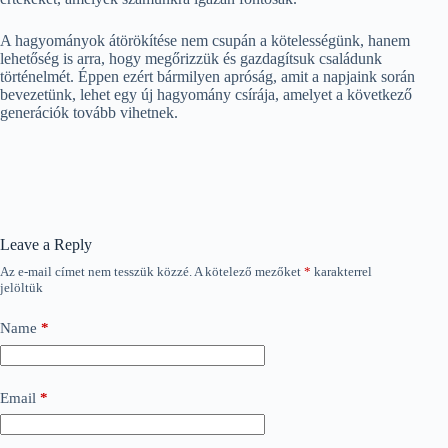
A hagyományok átörökítése nem csupán a kötelességünk, hanem
lehetőség is arra, hogy megőrizzük és gazdagítsuk családunk
történelmét. Éppen ezért bármilyen apróság, amit a napjaink során
bevezetünk, lehet egy új hagyomány csírája, amelyet a következő
generációk tovább vihetnek.
Leave a Reply
Az e-mail címet nem tesszük közzé.
A kötelező mezőket
*
karakterrel
jelöltük
Name
*
Email
*