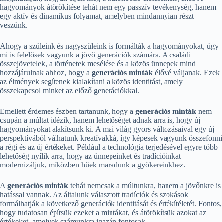
hagyományok átörökítése tehát nem egy passzív tevékenység, hanem
egy aktív és dinamikus folyamat, amelyben mindannyian részt
veszünk.
Ahogy a szüleink és nagyszüleink is formálták a hagyományokat, úgy
mi is felelősek vagyunk a jövő generációk számára. A családi
összejövetelek, a történetek mesélése és a közös ünnepek mind
hozzájárulnak ahhoz, hogy a
generációs minták
élővé váljanak. Ezek
az élmények segítenek kialakítani a közös identitást, amely
összekapcsol minket az előző generációkkal.
Emellett érdemes észben tartanunk, hogy a
generációs minták
nem
csupán a múltat idézik, hanem lehetőséget adnak arra is, hogy új
hagyományokat alakítsunk ki. A mai világ gyors változásaival egy új
perspektívából válhatunk kreatívakká, így képesek vagyunk összefonni
a régi és az új értékeket. Például a technológia terjedésével egyre több
lehetőség nyílik arra, hogy az ünnepeinket és tradícióinkat
modernizáljuk, miközben hűek maradunk a gyökereinkhez.
A
generációs minták
tehát nemcsak a múltunkra, hanem a jövőnkre is
hatással vannak. Az általunk választott tradíciók és szokások
formálhatják a következő generációk identitását és értékítéletét. Fontos,
hogy tudatosan építsük ezeket a mintákat, és átörökítsük azokat az
értékeket, amelyek számunkra igazán fontosak.