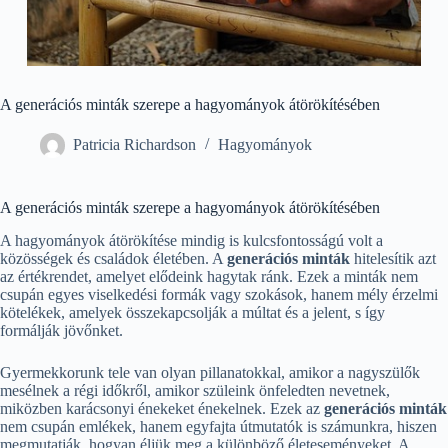
A generációs minták szerepe a hagyományok átörökítésében
Patricia Richardson
Hagyományok
A generációs minták szerepe a hagyományok átörökítésében
A hagyományok átörökítése mindig is kulcsfontosságú volt a
közösségek és családok életében. A
generációs minták
hitelesítik azt
az értékrendet, amelyet elődeink hagytak ránk. Ezek a minták nem
csupán egyes viselkedési formák vagy szokások, hanem mély érzelmi
kötelékek, amelyek összekapcsolják a múltat és a jelent, s így
formálják jövőnket.
Gyermekkorunk tele van olyan pillanatokkal, amikor a nagyszülők
mesélnek a régi időkről, amikor szüleink önfeledten nevetnek,
miközben karácsonyi énekeket énekelnek. Ezek az
generációs minták
nem csupán emlékek, hanem egyfajta útmutatók is számunkra, hiszen
megmutatják, hogyan éljük meg a különböző életeseményeket. A