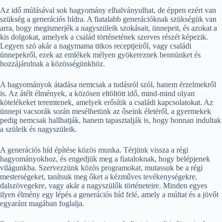
Az idő múlásával sok hagyomány elhalványulhat, de éppen ezért van
szükség a generációs hídra. A fiatalabb generációknak szükségük van
arra, hogy megismerjék a nagyszüleik szokásait, ünnepeit, és azokat a
kis dolgokat, amelyek a család történetének szerves részét képezik.
Legyen szó akár a nagymama titkos receptjeiről, vagy családi
ünnepekről, ezek az emlékek mélyen gyökereznek bennünket és
hozzájárulnak a közösségünkhöz.
A hagyományok átadása nemcsak a tudásról szól, hanem érzelmekről
is. Az átélt élmények, a közösen eltöltött idő, mind-mind olyan
kötelékeket teremtenek, amelyek erősítik a családi kapcsolatokat. Az
ünnepi vacsorák során mesélhetünk az őseink életéről, a gyermekek
pedig nemcsak hallhatják, hanem tapasztalják is, hogy honnan indultak
a szüleik és nagyszüleik.
A generációs híd építése közös munka. Térjünk vissza a régi
hagyományokhoz, és engedjük meg a fiataloknak, hogy belépjenek
világunkba. Szervezzünk közös programokat, mutassuk be a régi
mesterségeket, tanítsuk meg őket a kézműves tevékenységekre,
dalszövegekre, vagy akár a nagyszülők történeteire. Minden egyes
ilyen élmény egy lépés a generációs híd felé, amely a múltat és a jövőt
egyaránt magában foglalja.