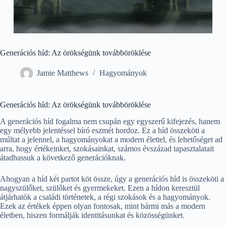
Generációs híd: Az örökségünk továbböröklése
Jamie Matthews
Hagyományok
Generációs híd: Az örökségünk továbböröklése
A generációs híd fogalma nem csupán egy egyszerű kifejezés, hanem
egy mélyebb jelentéssel bíró eszmét hordoz. Ez a híd összeköti a
múltat a jelennel, a hagyományokat a modern élettel, és lehetőséget ad
arra, hogy értékeinket, szokásainkat, számos évszázad tapasztalatait
átadhassuk a következő generációknak.
Ahogyan a híd két partot köt össze, úgy a generációs híd is összeköti a
nagyszülőket, szülőket és gyermekeket. Ezen a hídon keresztül
átjárhatók a családi történetek, a régi szokások és a hagyományok.
Ezek az értékek éppen olyan fontosak, mint bármi más a modern
életben, hiszen formálják identitásunkat és közösségünket.