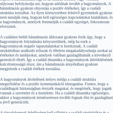
súlyosan befolyásolja azt, hogyan adódnak tovább a hagyományok. A
bántalmazás gyakran elnyomja a pozitív értékeket, így a családi
struktúra torzulhat. Az ilyen környezetben felnövő gyermekek gyakran
nem tanulják meg, hogyan kell egészséges kapcsolatokat kialakítani, és
a hagyományok, amelyek fenntartják a családi egységet, fokozatosan
elvesznek.
A családon belüli bántalmazás áldozatai gyakran érzik úgy, hogy a
hagyományok folytatására kényszerülnek, még ha ezek a
hagyományok negatív tapasztalatokat is hordoznak. A családi
struktúrában uralkodó erőszak és félelem megakadályozhatja azokat az
értékeket és tanításokat, amelyek valóban gazdagíthatnák a következő
generáció életét. Így a családi dinamika a hagyományok átörökítésének
kulcsfontosságú része, ám a bántalmazás árnyékában gyakran
megjelenik a családi értékek torzulása.
A hagyományok átvitelének helyes módja a családi struktúra
megerősítése és a pozitív kommunikáció támogatása. Fontos, hogy a
családtagok biztonságban érezzék magukat, és megértsék, hogy jogaik
vannak a szeretetre és a tiszteletre. Ha a családi dinamika egészséges,
akkor a hagyományok természetesen tovább fognak élni és gazdagítani
a jövő generációit.
A társadalomnak felelősséget kell vállalnia a családi struktúrákra és a