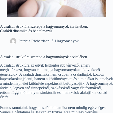
A családi struktúra szerepe a hagyományok átvitelében:
Családi dinamika és bántalmazás
Patricia Richardson
Hagyományok
A családi struktúra szerepe a hagyományok átvitelében
A családi struktúra az egyik legfontosabb tényező, amely
meghatározza, hogyan élik meg a hagyományokat a következő
generációk. A családi dinamika nem csupán a családtagok közötti
kapcsolatokat jelenti, hanem a körülményeket és a mintákat is, amelyek
a mindennapi élet különféle aspektusait befolyásolják. A hagyományok
átvitele, legyen szó ünnepekről, szokásokról vagy életformákról,
erősen függ attól, milyen struktúrák és interakciók alakítják a család
életét.
Fontos rámutatni, hogy a családi dinamika nem mindig egészséges.
Sajnos a bántalmazás, legyen az fizikai, érzelmi vagy verbális,