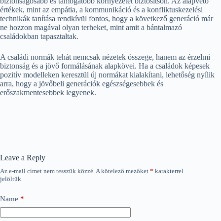
biztonságosabb és támogatóbb környezetet biztosítson. Az alapvető
értékek, mint az empátia, a kommunikáció és a konfliktuskezelési
technikák tanítása rendkívül fontos, hogy a következő generáció már
ne hozzon magával olyan terheket, mint amit a bántalmazó
családokban tapasztaltak.
A családi normák tehát nemcsak nézetek összege, hanem az érzelmi
biztonság és a jövő formálásának alapkövei. Ha a családok képesek
pozitív modelleken keresztül új normákat kialakítani, lehetőség nyílik
arra, hogy a jövőbeli generációk egészségesebbek és
erőszakmentesebbek legyenek.
Leave a Reply
Az e-mail címet nem tesszük közzé.
A kötelező mezőket
*
karakterrel
jelöltük
Name
*