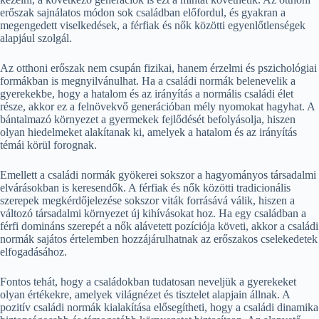
erőszak sajnálatos módon sok családban előfordul, és gyakran a
megengedett viselkedések, a férfiak és nők közötti egyenlőtlenségek
alapjául szolgál.
Az otthoni erőszak nem csupán fizikai, hanem érzelmi és pszichológiai
formákban is megnyilvánulhat. Ha a családi normák belenevelik a
gyerekekbe, hogy a hatalom és az irányítás a normális családi élet
része, akkor ez a felnövekvő generációban mély nyomokat hagyhat. A
bántalmazó környezet a gyermekek fejlődését befolyásolja, hiszen
olyan hiedelmeket alakítanak ki, amelyek a hatalom és az irányítás
témái körül forognak.
Emellett a családi normák gyökerei sokszor a hagyományos társadalmi
elvárásokban is keresendők. A férfiak és nők közötti tradicionális
szerepek megkérdőjelezése sokszor viták forrásává válik, hiszen a
változó társadalmi környezet új kihívásokat hoz. Ha egy családban a
férfi domináns szerepét a nők alávetett pozíciója követi, akkor a családi
normák sajátos értelemben hozzájárulhatnak az erőszakos cselekedetek
elfogadásához.
Fontos tehát, hogy a családokban tudatosan neveljük a gyerekeket
olyan értékekre, amelyek világnézet és tisztelet alapjain állnak. A
pozitív családi normák kialakítása elősegítheti, hogy a családi dinamika