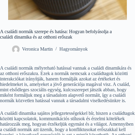
A családi normák szerepe és hatása: Hogyan befolyásolja a
családi dinamika és az otthoni erőszak
Veronica Martin
Hagyományok
A családi normák mélyreható hatással vannak a családi dinamikára és
az otthoni erőszakra. Ezek a normák nemcsak a családtagok közötti
interakciókat irányítják, hanem formálják azokat az értékeket és
hiedelmeket is, amelyeket a jövő generációja magával visz. A család,
mint elsődleges szociális egység, kulcsszerepet játszik abban, hogy
miként formáljuk meg a társadalom alapvető normáit, így a családi
normák közvetlen hatással vannak a társadalmi viselkedésünkre is.
A családi dinamika sajátos jellegzetességekkel bír, hiszen a családtagok
közötti kapcsolatok, kommunikációs stílusok és érzelmi kötelékek
határozzák meg, hogyan érzékeljük egymást és a világot. Amennyiben
a családi normák azt üzenik, hogy a konfliktusokat erőszakkal kell
kezelni, a következő generációk is ezt a mintát követhetik. Az otthoni