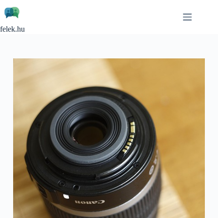
Skip
to
content
felek.hu