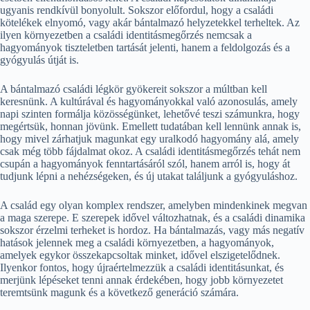
ugyanis rendkívül bonyolult. Sokszor előfordul, hogy a családi
kötelékek elnyomó, vagy akár bántalmazó helyzetekkel terheltek. Az
ilyen környezetben a családi identitásmegőrzés nemcsak a
hagyományok tiszteletben tartását jelenti, hanem a feldolgozás és a
gyógyulás útját is.
A bántalmazó családi légkör gyökereit sokszor a múltban kell
keresnünk. A kultúrával és hagyományokkal való azonosulás, amely
napi szinten formálja közösségünket, lehetővé teszi számunkra, hogy
megértsük, honnan jövünk. Emellett tudatában kell lennünk annak is,
hogy mivel zárhatjuk magunkat egy uralkodó hagyomány alá, amely
csak még több fájdalmat okoz. A családi identitásmegőrzés tehát nem
csupán a hagyományok fenntartásáról szól, hanem arról is, hogy át
tudjunk lépni a nehézségeken, és új utakat találjunk a gyógyuláshoz.
A család egy olyan komplex rendszer, amelyben mindenkinek megvan
a maga szerepe. E szerepek idővel változhatnak, és a családi dinamika
sokszor érzelmi terheket is hordoz. Ha bántalmazás, vagy más negatív
hatások jelennek meg a családi környezetben, a hagyományok,
amelyek egykor összekapcsoltak minket, idővel elszigetelődnek.
Ilyenkor fontos, hogy újraértelmezzük a családi identitásunkat, és
merjünk lépéseket tenni annak érdekében, hogy jobb környezetet
teremtsünk magunk és a következő generáció számára.