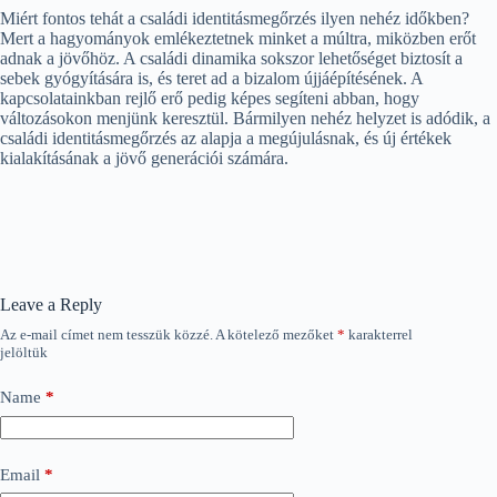
Miért fontos tehát a családi identitásmegőrzés ilyen nehéz időkben?
Mert a hagyományok emlékeztetnek minket a múltra, miközben erőt
adnak a jövőhöz. A családi dinamika sokszor lehetőséget biztosít a
sebek gyógyítására is, és teret ad a bizalom újjáépítésének. A
kapcsolatainkban rejlő erő pedig képes segíteni abban, hogy
változásokon menjünk keresztül. Bármilyen nehéz helyzet is adódik, a
családi identitásmegőrzés az alapja a megújulásnak, és új értékek
kialakításának a jövő generációi számára.
Leave a Reply
Az e-mail címet nem tesszük közzé.
A kötelező mezőket
*
karakterrel
jelöltük
Name
*
Email
*