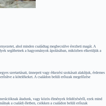
rnyezetet, ahol minden családtag megbecsülve érezheti magát. A
elyek segíthetnek a hagyományok ápolásában, miközben elkerüljük a
s szertartásait, ünnepeit vagy étkezési szokásait alakítjuk, érdemes
 erősítve a kötelékeket. A családon belüli erőszak megelőzése
generációknak átadunk, vagy közös élmények felidézéséről, ezek mind
inálnak a családi életben, csökken a családon belüli erőszak