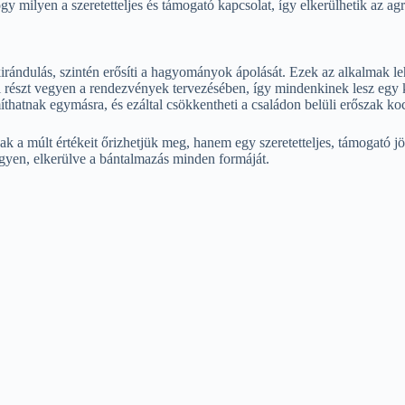
gy milyen a szeretetteljes és támogató kapcsolat, így elkerülhetik az ag
 kirándulás, szintén erősíti a hagyományok ápolását. Ezek az alkalmak 
észt vegyen a rendezvények tervezésében, így mindenkinek lesz egy kis
íthatnak egymásra, és ezáltal csökkentheti a családon belüli erőszak koc
a múlt értékeit őrizhetjük meg, hanem egy szeretetteljes, támogató jö
gyen, elkerülve a bántalmazás minden formáját.