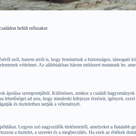
saládon belüli erőszakot
ről szól, hanem arról is, hogy fenntartsuk a biztonságos, támogató kö
 jelentenek védelmet. Az alábbiakban három módszert mutatunk be, am
 ápolása szempontjából. Különösen, amikor a családi hagyományok egye
lehetőséget ad arra, hogy mindenki kifejezze érzéseit, igényeit, ezzel
tják és tiszteletben tartják a véleményét.
éldákat. Legyen szó nagyszülők történeteiről, amelyeket a fiatalabb 
artozzon a tisztelet, a szeretet és a megbecsülés. Ha ezek az értékek dom