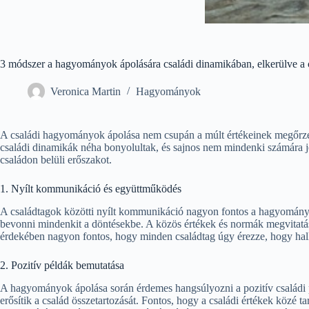
3 módszer a hagyományok ápolására családi dinamikában, elkerülve a c
Veronica Martin
Hagyományok
A családi hagyományok ápolása nem csupán a múlt értékeinek megőrzésé
családi dinamikák néha bonyolultak, és sajnos nem mindenki számára
családon belüli erőszakot.
1. Nyílt kommunikáció és együttműködés
A családtagok közötti nyílt kommunikáció nagyon fontos a hagyományok
bevonni mindenkit a döntésekbe. A közös értékek és normák megvitatása 
érdekében nagyon fontos, hogy minden családtag úgy érezze, hogy hallga
2. Pozitív példák bemutatása
A hagyományok ápolása során érdemes hangsúlyozni a pozitív családi p
erősítik a család összetartozását. Fontos, hogy a családi értékek közé t