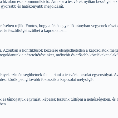
 a bizalom és a kommunikáció. Amikor a testvérek nyíltan beszélgetne
sok gyorsabb és hatékonyabb megoldását.
ésében rejlik. Fontos, hogy a felek egyenlő arányban vegyenek részt a 
t és feszültséget szülhet a kapcsolatban.
ki. Azonban a konfliktusok kezelése elengedhetetlen a kapcsolatok mege
egoldanunk a nézeteltéréseinket, mélyebb és erősebb kötelékeket alakí
nyek szintén segíthetnek fenntartani a testvérkapcsolat egyensúlyát. 
ődési körök pedig tovább fokozzák a kapcsolat mélységét.
és támogatjuk egymást, képesek leszünk túllépni a nehézségeken, és me
kben.