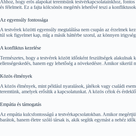
Ahhoz, hogy erős alapokat teremtsünk testvérkapcsolatainkhoz, fontos
és félelmeit. Ez a fajta kölcsönös megértés lehetővé teszi a konfliktu
Az egyensúly fontossága
A testvérek közötti egyensúly megtalálása nem csupán az érzelmek kezel
túl sok figyelmet kap, míg a másik háttérbe szorul, az könnyen irigysége
A konfliktus kezelése
Természetes, hogy a testvérek között időnként feszültségek alakulnak 
ellenségeskedés, hanem egy lehetőség a növekedésre. Amikor sikerül m
Közös élmények
A közös élmények, mint például nyaralások, játékok vagy családi esemé
teremtünk, amelyek erősítik a kapcsolatunkat. A közös célok és érdekl
Empátia és támogatás
Az empátia kulcsfontosságú a testvérkapcsolatokban. Amikor megértjük 
barátok, hanem életre szóló társak is, akik segítik egymást a nehéz idő