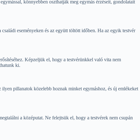
k egymással, könnyebben oszthatják meg egymás érzéseit, gondolatait
családi eseményeken és az együtt töltött időben. Ha az egyik testvér
rősítéséhez. Képzeljük el, hogy a testvérünkkel való vita nem
thatunk ki.
Az ilyen pillanatok közelebb hoznak minket egymáshoz, és új emlékeket
gtalálni a középutat. Ne felejtsük el, hogy a testvérek nem csupán