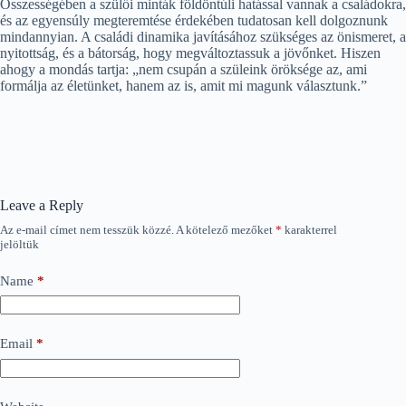
Összességében a szülői minták földöntúli hatással vannak a családokra,
és az egyensúly megteremtése érdekében tudatosan kell dolgoznunk
mindannyian. A családi dinamika javításához szükséges az önismeret, a
nyitottság, és a bátorság, hogy megváltoztassuk a jövőnket. Hiszen
ahogy a mondás tartja: „nem csupán a szüleink öröksége az, ami
formálja az életünket, hanem az is, amit mi magunk választunk.”
Leave a Reply
Az e-mail címet nem tesszük közzé.
A kötelező mezőket
*
karakterrel
jelöltük
Name
*
Email
*