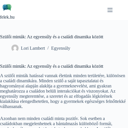
Skip
to
content
felek.hu
Szülői minták: Az egyensúly és a családi dinamika között
Lori Lambert
Egyensúly
Szülői minták: Az egyensúly és a családi dinamika között
A szülői minták hatással vannak életünk minden területére, különösen
a családi dinamikára. Minden szülő a saját tapasztalatai és
hagyományai alapján alakítja a gyermeknevelést, ami gyakran
meghatározza a családon belüli interakciókat és viszonyokat. Az
egyensúly megteremtése, a szeretet és az elfogadás légkörének
kialakítása elengedhetetlen, hogy a gyermekek egészséges felnőttekké
válhassanak.
Azonban nem minden családi minta pozitív. Sok esetben a
családokban megjelenhetnek a bántalmazás különböző formái,