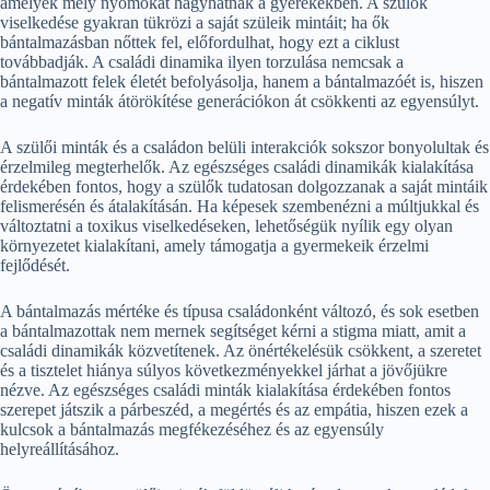
amelyek mély nyomokat hagyhatnak a gyerekekben. A szülők
viselkedése gyakran tükrözi a saját szüleik mintáit; ha ők
bántalmazásban nőttek fel, előfordulhat, hogy ezt a ciklust
továbbadják. A családi dinamika ilyen torzulása nemcsak a
bántalmazott felek életét befolyásolja, hanem a bántalmazóét is, hiszen
a negatív minták átörökítése generációkon át csökkenti az egyensúlyt.
A szülői minták és a családon belüli interakciók sokszor bonyolultak és
érzelmileg megterhelők. Az egészséges családi dinamikák kialakítása
érdekében fontos, hogy a szülők tudatosan dolgozzanak a saját mintáik
felismerésén és átalakításán. Ha képesek szembenézni a múltjukkal és
változtatni a toxikus viselkedéseken, lehetőségük nyílik egy olyan
környezetet kialakítani, amely támogatja a gyermekeik érzelmi
fejlődését.
A bántalmazás mértéke és típusa családonként változó, és sok esetben
a bántalmazottak nem mernek segítséget kérni a stigma miatt, amit a
családi dinamikák közvetítenek. Az önértékelésük csökkent, a szeretet
és a tisztelet hiánya súlyos következményekkel járhat a jövőjükre
nézve. Az egészséges családi minták kialakítása érdekében fontos
szerepet játszik a párbeszéd, a megértés és az empátia, hiszen ezek a
kulcsok a bántalmazás megfékezéséhez és az egyensúly
helyreállításához.