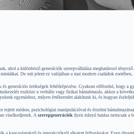
tnak, ahol a különböző generációk szerepvállalása meghatározó tényező
 mintáikat. De mit jelent ez valójában a mai modern családok esetében,
ok és generációs örökségek feltérképezése. Gyakran előfordul, hogy a g
skezelés eszköze a verbális vagy fizikai bántalmazás, akkor a következ
ulunk egymáshoz, milyen értékrendet alakítunk ki, és hogyan észleljük 
r rejtett módon, pszichológiai manipulációval és érzelmi bántalmazással
óan viselkedjenek. A
szerepgenerációk
ilyen irányú hatása nemcsak a b
kítják a kapcsolatokról és interakciókról alkotott felfogásukat. Ezen d