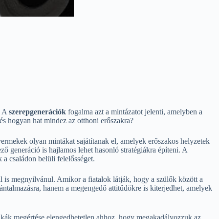
. A
szerepgenerációk
fogalma azt a mintázatot jelenti, amelyben a
 és hogyan hat mindez az otthoni erőszakra?
yermekek olyan mintákat sajátítanak el, amelyek erőszakos helyzetek
ő generáció is hajlamos lehet hasonló stratégiákra építeni. A
a családon belüli felelősséget.
 is megnyilvánul. Amikor a fiatalok látják, hogy a szülők között a
ántalmazásra, hanem a megengedő attitűdökre is kiterjedhet, amelyek
inamikák megértése elengedhetetlen ahhoz, hogy megakadályozzuk az