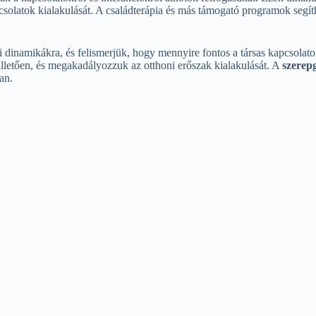
csolatok kialakulását. A családterápia és más támogató programok segí
 dinamikákra, és felismerjük, hogy mennyire fontos a társas kapcsolato
illetően, és megakadályozzuk az otthoni erőszak kialakulását. A
szerep
an.