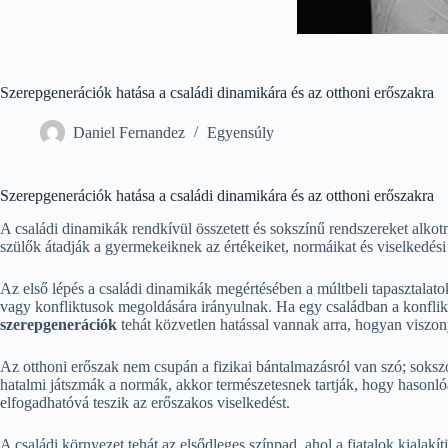
Szerepgenerációk hatása a családi dinamikára és az otthoni erőszakra
Daniel Fernandez
Egyensúly
Szerepgenerációk hatása a családi dinamikára és az otthoni erőszakra
A családi dinamikák rendkívül összetett és sokszínű rendszereket alko
szülők átadják a gyermekeiknek az értékeiket, normáikat és viselkedési
Az első lépés a családi dinamikák megértésében a múltbeli tapasztalat
vagy konfliktusok megoldására irányulnak. Ha egy családban a konfliktu
szerepgenerációk
tehát közvetlen hatással vannak arra, hogyan viszony
Az otthoni erőszak nem csupán a fizikai bántalmazásról van szó; sokszo
hatalmi játszmák a normák, akkor természetesnek tartják, hogy hasonl
elfogadhatóvá teszik az erőszakos viselkedést.
A családi környezet tehát az elsődleges színpad, ahol a fiatalok kiala