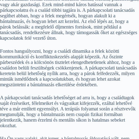
vagy akár gazdasági. Ezek mind-mind káros hatással vannak a
párkapcsolatra és a család többi tagjára is. A párkapcsolati tanácsadás
segíthet abban, hogy a felek megértsék, hogyan alakult ki a
bántalmazás, és hogyan lehet azt kezelni. Az első lépés az, hogy a
párok belássák: a megfelelő díjmentes források, mint például a
tanácsadás, rendelkezésre állnak, hogy támogassák őket az egészséges
kapcsolatok felé vezető úton.
Fontos hangsúlyozni, hogy a családi dinamika a felek közötti
kommunikáció és konfliktuskezelés alapját képezik. Az őszinte
párbeszédek és a kölcsönös tisztelet elengedhetetlenek ahhoz, hogy a
családon belüli feszültségek csökkenjenek. A párkapcsolati tanácsadás
keretein belül lehetőség nyílik arra, hogy a párok felfedezzék, milyen
minták ismétlődnek a kapcsolatukban, és hogyan lehet azokat
megszüntetni a bántalmazás elkerülése érdekében.
A párkapcsolati tanácsadás lehetőséget ad arra is, hogy a családtagok
saját érzéseiket, félelmeiket és vágyaikat kifejezzék, ezáltal lehetővé
téve a már említett egyensúlyt. A terápiás folyamat során a résztvevők
megtanulják, hogy a bántalmazás nem csupán fizikai formában
jelentkezik, hanem érzelmi és mentális síkon is hatalmas sebeket
okozhat.
Ha Ön vagy valaki, akit ismer, a bántalmazás áldozatává vált, nem