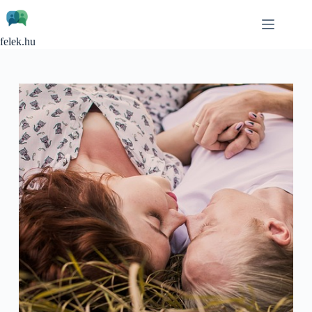
Skip
to
content
felek.hu