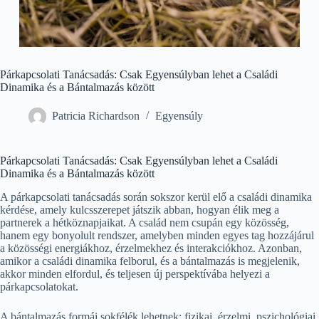
Párkapcsolati Tanácsadás: Csak Egyensúlyban lehet a Családi
Dinamika és a Bántalmazás között
Patricia Richardson
Egyensúly
Párkapcsolati Tanácsadás: Csak Egyensúlyban lehet a Családi
Dinamika és a Bántalmazás között
A párkapcsolati tanácsadás során sokszor kerül elő a családi dinamika
kérdése, amely kulcsszerepet játszik abban, hogyan élik meg a
partnerek a hétköznapjaikat. A család nem csupán egy közösség,
hanem egy bonyolult rendszer, amelyben minden egyes tag hozzájárul
a közösségi energiákhoz, érzelmekhez és interakciókhoz. Azonban,
amikor a családi dinamika felborul, és a bántalmazás is megjelenik,
akkor minden elfordul, és teljesen új perspektívába helyezi a
párkapcsolatokat.
A bántalmazás formái sokfélék lehetnek: fizikai, érzelmi, pszichológiai,