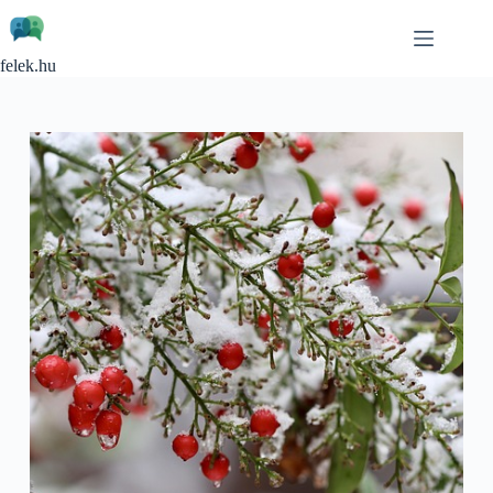
Skip
to
content
felek.hu