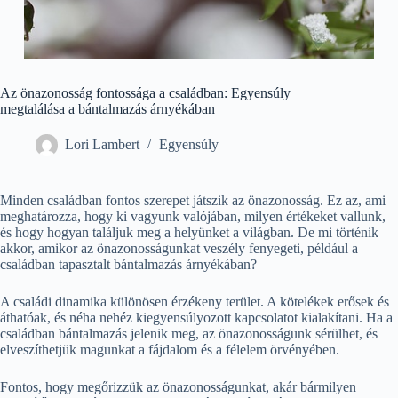
Az önazonosság fontossága a családban: Egyensúly
megtalálása a bántalmazás árnyékában
Lori Lambert
Egyensúly
Minden családban fontos szerepet játszik az önazonosság. Ez az, ami
meghatározza, hogy ki vagyunk valójában, milyen értékeket vallunk,
és hogy hogyan találjuk meg a helyünket a világban. De mi történik
akkor, amikor az önazonosságunkat veszély fenyegeti, például a
családban tapasztalt bántalmazás árnyékában?
A családi dinamika különösen érzékeny terület. A kötelékek erősek és
áthatóak, és néha nehéz kiegyensúlyozott kapcsolatot kialakítani. Ha a
családban bántalmazás jelenik meg, az önazonosságunk sérülhet, és
elveszíthetjük magunkat a fájdalom és a félelem örvényében.
Fontos, hogy megőrizzük az önazonosságunkat, akár bármilyen