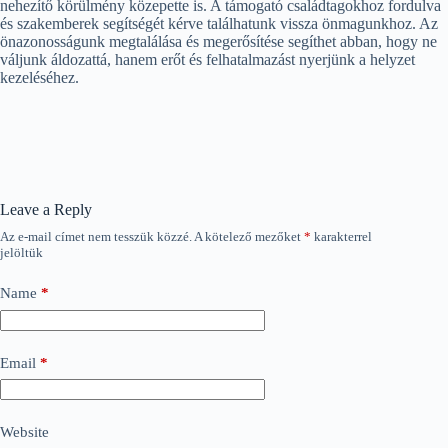
nehezítő körülmény közepette is. A támogató családtagokhoz fordulva
és szakemberek segítségét kérve találhatunk vissza önmagunkhoz. Az
önazonosságunk megtalálása és megerősítése segíthet abban, hogy ne
váljunk áldozattá, hanem erőt és felhatalmazást nyerjünk a helyzet
kezeléséhez.
Leave a Reply
Az e-mail címet nem tesszük közzé.
A kötelező mezőket
*
karakterrel
jelöltük
Name
*
Email
*
Website