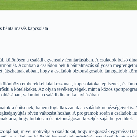
s bántalmazás kapcsolata
, különösen a családi egyensúly fenntartásában. A családok belső dina
rmóniát. Azonban a családon belüli bántalmazás súlyosan megrengetheti 
t játszhatnak abban, hogy a családok biztonságosabb, támogatóbb kör
 különböző emberekkel találkozzanak, kapcsolatokat építsenek, és támo
ősíti a kötelékeket. Az olyan tevékenységek, mint a közös sportprogra
k oldásában, valamint a családi dinamika javításában.
atokra építsenek, hanem foglalkozzanak a családok nehézségeivel is. A
gítségnyújtás révén változást hozhat. A programok során a családok inf
nak arra, hogy tudatosan és biztonságosan kezeljék saját helyzetüket.
zolgálhat, mivel motiválja a családokat, hogy megosszák egymással tapa
ik a családtagok közötti kapcsolatok erősítését, ezzel csökkentve a bá