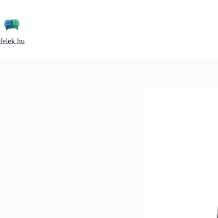
Skip
to
content
felek.hu