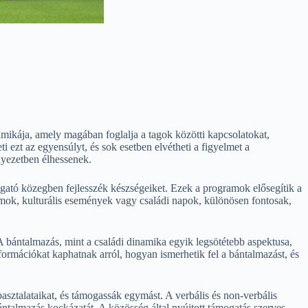
mikája, amely magában foglalja a tagok közötti kapcsolatokat,
ezt az egyensúlyt, és sok esetben elvétheti a figyelmet a
nyezetben élhessenek.
gató közegben fejlesszék készségeiket. Ezek a programok elősegítik a
mok, kulturális események vagy családi napok, különösen fontosak,
 bántalmazás, mint a családi dinamika egyik legsötétebb aspektusa,
ormációkat kaphatnak arról, hogyan ismerhetik fel a bántalmazást, és
sztalataikat, és támogassák egymást. A verbális és non-verbális
ntalmazás kockázatát. A közösség által nyújtott támogatás szerves