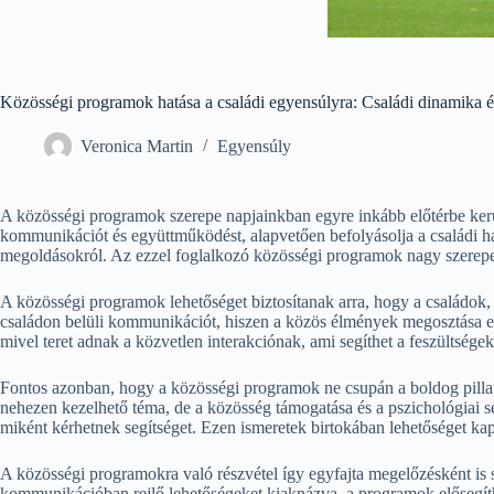
Közösségi programok hatása a családi egyensúlyra: Családi dinamika é
Veronica Martin
Egyensúly
A közösségi programok szerepe napjainkban egyre inkább előtérbe kerül
kommunikációt és együttműködést, alapvetően befolyásolja a családi ha
megoldásokról. Az ezzel foglalkozó közösségi programok nagy szerepe
A közösségi programok lehetőséget biztosítanak arra, hogy a családok,
családon belüli kommunikációt, hiszen a közös élmények megosztása er
mivel teret adnak a közvetlen interakciónak, ami segíthet a feszültsége
Fontos azonban, hogy a közösségi programok ne csupán a boldog pillan
nehezen kezelhető téma, de a közösség támogatása és a pszichológiai se
miként kérhetnek segítséget. Ezen ismeretek birtokában lehetőséget kap
A közösségi programokra való részvétel így egyfajta megelőzésként is s
kommunikációban rejlő lehetőségeket kiaknázva, a programok elősegíthet