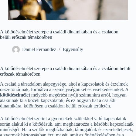
A kötődéselmélet szerepe a családi dinamikában és a családon
belüli erőszak témakörében
Daniel Fernandez
Egyensúly
A kötődéselmélet szerepe a családi dinamikában és a családon belüli
erőszak témakörében
A család a társadalom alapegysége, ahol a kapcsolatok és érzelmek
összefonódnak, formálva a személyiségünket és viselkedésünket. A
kötődéselmélet
mélyebb megértést nyújt számunkra arról, hogyan
alakulnak ki a közeli kapcsolatok, és ez hogyan hat a családi
dinamikára, különösen a családon belüli erőszak területén.
A kötődéselmélet szerint a gyermekek szüleikkel való kapcsolatuk
során alakul ki a kötődésük, ami meghatározza a későbbi kapcsolataik
minőségét. Ha a szülők megbízhatóak, támogatóak és szeretetteljesek,
a gyermek biztonságban érzi magát, amit az önértékelésében és a