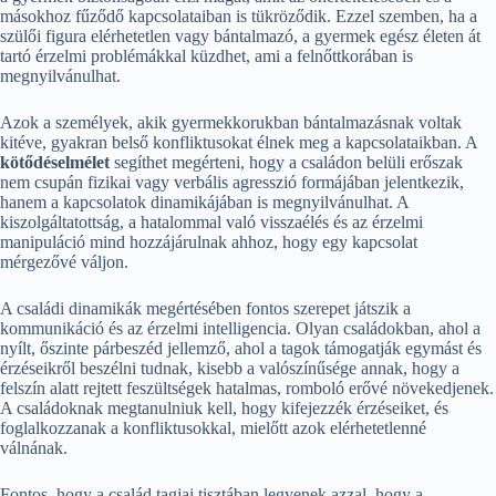
másokhoz fűződő kapcsolataiban is tükröződik. Ezzel szemben, ha a
szülői figura elérhetetlen vagy bántalmazó, a gyermek egész életen át
tartó érzelmi problémákkal küzdhet, ami a felnőttkorában is
megnyilvánulhat.
Azok a személyek, akik gyermekkorukban bántalmazásnak voltak
kitéve, gyakran belső konfliktusokat élnek meg a kapcsolataikban. A
kötődéselmélet
segíthet megérteni, hogy a családon belüli erőszak
nem csupán fizikai vagy verbális agresszió formájában jelentkezik,
hanem a kapcsolatok dinamikájában is megnyilvánulhat. A
kiszolgáltatottság, a hatalommal való visszaélés és az érzelmi
manipuláció mind hozzájárulnak ahhoz, hogy egy kapcsolat
mérgezővé váljon.
A családi dinamikák megértésében fontos szerepet játszik a
kommunikáció és az érzelmi intelligencia. Olyan családokban, ahol a
nyílt, őszinte párbeszéd jellemző, ahol a tagok támogatják egymást és
érzéseikről beszélni tudnak, kisebb a valószínűsége annak, hogy a
felszín alatt rejtett feszültségek hatalmas, romboló erővé növekedjenek.
A családoknak megtanulniuk kell, hogy kifejezzék érzéseiket, és
foglalkozzanak a konfliktusokkal, mielőtt azok elérhetetlenné
válnának.
Fontos, hogy a család tagjai tisztában legyenek azzal, hogy a