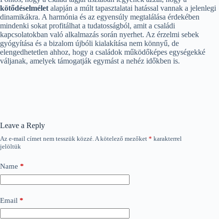
kötődéselmélet
alapján a múlt tapasztalatai hatással vannak a jelenlegi
dinamikákra. A harmónia és az egyensúly megtalálása érdekében
mindenki sokat profitálhat a tudatosságból, amit a családi
kapcsolatokban való alkalmazás során nyerhet. Az érzelmi sebek
gyógyítása és a bizalom újbóli kialakítása nem könnyű, de
elengedhetetlen ahhoz, hogy a családok működőképes egységekké
váljanak, amelyek támogatják egymást a nehéz időkben is.
Leave a Reply
Az e-mail címet nem tesszük közzé.
A kötelező mezőket
*
karakterrel
jelöltük
Name
*
Email
*