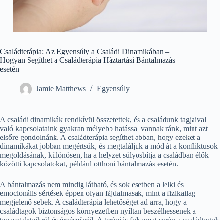
Családterápia: Az Egyensúly a Családi Dinamikában –
Hogyan Segíthet a Családterápia Háztartási Bántalmazás
esetén
Jamie Matthews
Egyensúly
A családi dinamikák rendkívül összetettek, és a családunk tagjaival
való kapcsolataink gyakran mélyebb hatással vannak ránk, mint azt
elsőre gondolnánk. A családterápia segíthet abban, hogy ezeket a
dinamikákat jobban megértsük, és megtaláljuk a módját a konfliktusok
megoldásának, különösen, ha a helyzet súlyosbítja a családban élők
közötti kapcsolatokat, például otthoni bántalmazás esetén.
A bántalmazás nem mindig látható, és sok esetben a lelki és
emocionális sértések éppen olyan fájdalmasak, mint a fizikailag
megjelenő sebek. A családterápia lehetőséget ad arra, hogy a
családtagok biztonságos környezetben nyíltan beszélhessenek a
tapasztalataikról és érzéseikről. A terápiás folyamat során a családtagok