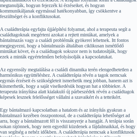
megtanulják, hogyan fejezzék ki érzéseiket, és hogyan
kommunikáljanak egymással hatékonyabban, így csökkentve a
feszültséget és a konfliktusokat.
A családterápia egyfajta újjáépítési folyamat, ahol a terapeuta segít a
családtagoknak megérteni azokat a rejtett mintákat, amelyek a
bántalmazás vagy a családi problémák gyökerei lehetnek. Itt fontos
megjegyezni, hogy a bántalmazás általában ciklikusan ismétlődő
mintákat követ, és a családtagok sokszor nem is tudatosítják, hogy
ezek a minták egyértelműen befolyásolják a kapcsolatukat.
Az egyensúly megtalálása a családi dinamika terén elengedhetetlen a
harmónikus együttéléshez. A családterápia révén a tagok nemcsak
egymás érzéseit és szükségleteit ismerhetik meg jobban, hanem azt is
kiismerhetik, hogy a saját viselkedésük hogyan hat a többiekre. A
terapeuta irányítása alatt kialakuló új párbeszédek révén a családtagok
képesek lesznek felelősséget vállalni a szavaikért és a tetteikért.
Egy bántalmazó kapcsolatban a hatalom és az irányítás gyakran a
bántalmazó kezében összpontosul, de a családterápia lehetőséget ad
arra, hogy a bántalmazott fél is visszanyerje a hangját. A terápia során
sokan rájönnek, hogy nem egyedül küzdenek a fájdalmaikkal, és hogy
van segítség a nehéz időkben. A családterápia nemcsak a konfliktusok