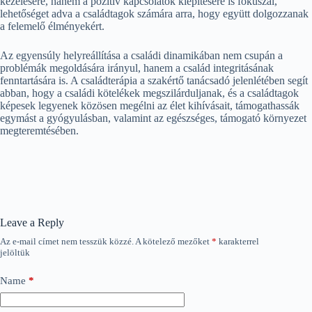
kezelésére, hanem a pozitív kapcsolatok kiépítésére is fókuszál,
lehetőséget adva a családtagok számára arra, hogy együtt dolgozzanak
a felemelő élményekért.
Az egyensúly helyreállítása a családi dinamikában nem csupán a
problémák megoldására irányul, hanem a család integritásának
fenntartására is. A családterápia a szakértő tanácsadó jelenlétében segít
abban, hogy a családi kötelékek megszilárduljanak, és a családtagok
képesek legyenek közösen megélni az élet kihívásait, támogathassák
egymást a gyógyulásban, valamint az egészséges, támogató környezet
megteremtésében.
Leave a Reply
Az e-mail címet nem tesszük közzé.
A kötelező mezőket
*
karakterrel
jelöltük
Name
*