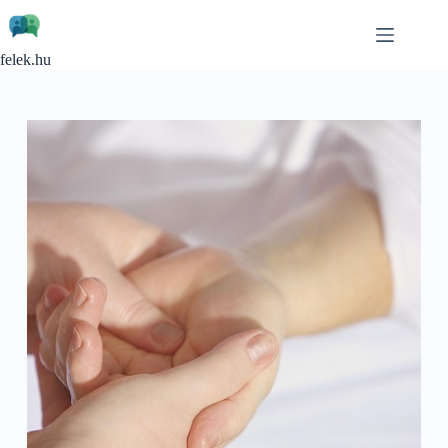
Skip
to
content
felek.hu