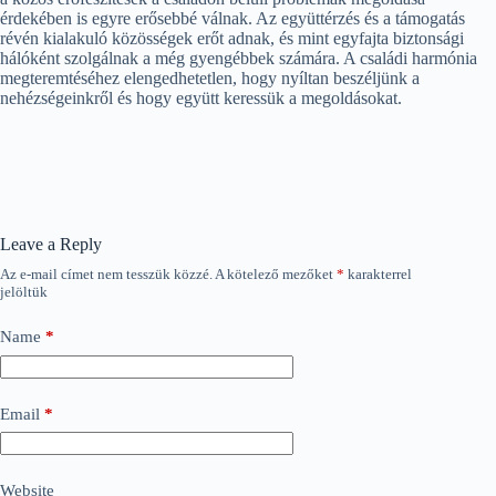
érdekében is egyre erősebbé válnak. Az együttérzés és a támogatás
révén kialakuló közösségek erőt adnak, és mint egyfajta biztonsági
hálóként szolgálnak a még gyengébbek számára. A családi harmónia
megteremtéséhez elengedhetetlen, hogy nyíltan beszéljünk a
nehézségeinkről és hogy együtt keressük a megoldásokat.
Leave a Reply
Az e-mail címet nem tesszük közzé.
A kötelező mezőket
*
karakterrel
jelöltük
Name
*
Email
*
Website