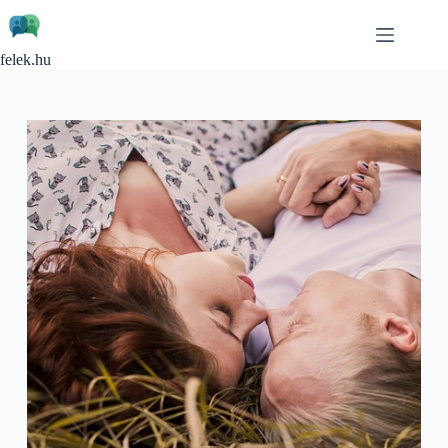
Skip
to
content
felek.hu