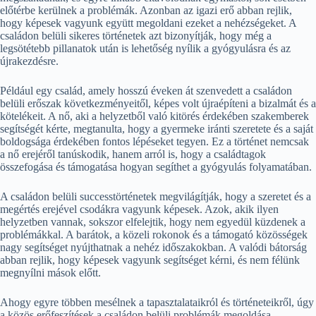
előtérbe kerülnek a problémák. Azonban az igazi erő abban rejlik,
hogy képesek vagyunk együtt megoldani ezeket a nehézségeket. A
családon belüli sikeres történetek azt bizonyítják, hogy még a
legsötétebb pillanatok után is lehetőség nyílik a gyógyulásra és az
újrakezdésre.
Például egy család, amely hosszú éveken át szenvedett a családon
belüli erőszak következményeitől, képes volt újraépíteni a bizalmát és a
kötelékeit. A nő, aki a helyzetből való kitörés érdekében szakemberek
segítségét kérte, megtanulta, hogy a gyermeke iránti szeretete és a saját
boldogsága érdekében fontos lépéseket tegyen. Ez a történet nemcsak
a nő erejéről tanúskodik, hanem arról is, hogy a családtagok
összefogása és támogatása hogyan segíthet a gyógyulás folyamatában.
A családon belüli successtörténetek megvilágítják, hogy a szeretet és a
megértés erejével csodákra vagyunk képesek. Azok, akik ilyen
helyzetben vannak, sokszor elfelejtik, hogy nem egyedül küzdenek a
problémákkal. A barátok, a közeli rokonok és a támogató közösségek
nagy segítséget nyújthatnak a nehéz időszakokban. A valódi bátorság
abban rejlik, hogy képesek vagyunk segítséget kérni, és nem félünk
megnyílni mások előtt.
Ahogy egyre többen mesélnek a tapasztalataikról és történeteikről, úgy
a közös erőfeszítések a családon belüli problémák megoldása