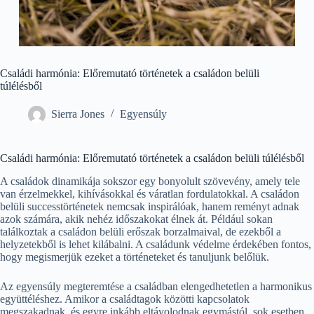
Családi harmónia: Előremutató történetek a családon belüli
túlélésből
Sierra Jones
Egyensúly
Családi harmónia: Előremutató történetek a családon belüli túlélésből
A családok dinamikája sokszor egy bonyolult szövevény, amely tele
van érzelmekkel, kihívásokkal és váratlan fordulatokkal. A családon
belüli successtörténetek nemcsak inspirálóak, hanem reményt adnak
azok számára, akik nehéz időszakokat élnek át. Például sokan
találkoztak a családon belüli erőszak borzalmaival, de ezekből a
helyzetekből is lehet kilábalni. A családunk védelme érdekében fontos,
hogy megismerjük ezeket a történeteket és tanuljunk belőlük.
Az egyensúly megteremtése a családban elengedhetetlen a harmonikus
együttéléshez. Amikor a családtagok közötti kapcsolatok
megszakadnak, és egyre inkább eltávolodnak egymástól, sok esetben