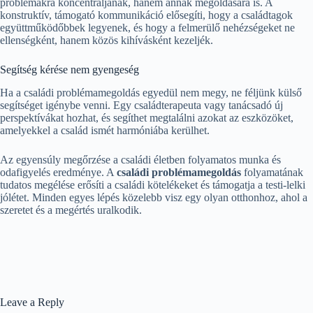
problémákra koncentráljanak, hanem annak megoldására is. A
konstruktív, támogató kommunikáció elősegíti, hogy a családtagok
együttműködőbbek legyenek, és hogy a felmerülő nehézségeket ne
ellenségként, hanem közös kihívásként kezeljék.
Segítség kérése nem gyengeség
Ha a családi problémamegoldás egyedül nem megy, ne féljünk külső
segítséget igénybe venni. Egy családterapeuta vagy tanácsadó új
perspektívákat hozhat, és segíthet megtalálni azokat az eszközöket,
amelyekkel a család ismét harmóniába kerülhet.
Az egyensúly megőrzése a családi életben folyamatos munka és
odafigyelés eredménye. A
családi problémamegoldás
folyamatának
tudatos megélése erősíti a családi kötelékeket és támogatja a testi-lelki
jólétet. Minden egyes lépés közelebb visz egy olyan otthonhoz, ahol a
szeretet és a megértés uralkodik.
Leave a Reply