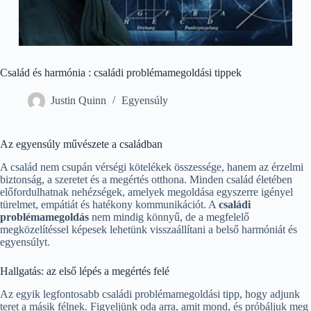
Család és harmónia : családi problémamegoldási tippek
Justin Quinn
Egyensúly
Az egyensúly művészete a családban
A család nem csupán vérségi kötelékek összessége, hanem az érzelmi
biztonság, a szeretet és a megértés otthona. Minden család életében
előfordulhatnak nehézségek, amelyek megoldása egyszerre igényel
türelmet, empátiát és hatékony kommunikációt. A
családi
problémamegoldás
nem mindig könnyű, de a megfelelő
megközelítéssel képesek lehetünk visszaállítani a belső harmóniát és
egyensúlyt.
Hallgatás: az első lépés a megértés felé
Az egyik legfontosabb családi problémamegoldási tipp, hogy adjunk
teret a másik félnek. Figyeljünk oda arra, amit mond, és próbáljuk meg