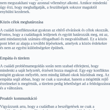
nem megszakítani vagy azonnal véleményt alkotni. Amikor mindenki
úgy érzi, hogy meghallgatják, a feszültségek sokszor maguktól
enyhülni kezdenek.
Közös célok meghatározása
A családi konfliktusokat gyakran az eltérő elvárások és célok okozzák.
Fontos, hogy a családtagok leüljenek és együtt határozzák meg, mi az,
ami mindannyiuk számára elfogadható és megvalósítható. Ez a közös
pont lehet az alapja a további lépéseknek, amelyek a közös érdekekre
és nem az egyéni különbségekre épülnek.
Empátia és türelem
A családi problémamegoldás során nem szabad elfelejteni, hogy
mindenki a saját helyzetét, érzéseit hozza magával. Egy-egy konfliktus
mögött gyakran mélyebb, nem mindig látható okok húzódnak meg. Az
empátia segít abban, hogy ne csak a szavakat, hanem a mögöttük rejlő
érzelmeket is megértsük, a türelem pedig lehetőséget ad a feldolgozásra
és a változásra.
Proaktív kommunikáció
Vigyázzunk arra, hogy a családban a beszélgetések ne csak a