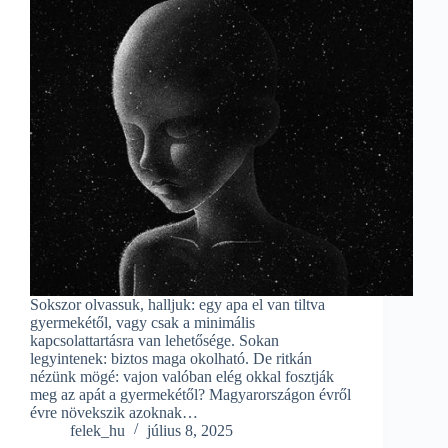
Sokszor olvassuk, halljuk: egy apa el van tiltva
gyermekétől, vagy csak a minimális
kapcsolattartásra van lehetősége. Sokan
legyintenek: biztos maga okolható. De ritkán
nézünk mögé: vajon valóban elég okkal fosztják
meg az apát a gyermekétől? Magyarországon évről
évre növekszik azoknak…
felek_hu
július 8, 2025