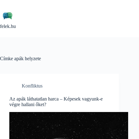
Skip
to
content
felek.hu
Címke
apák helyzete
Konfliktus
Az apák láthatatlan harca – Képesek vagyunk-e
végre hallani őket?