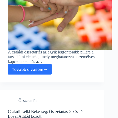
A családi összetartás az egyik legfontosabb pillére a
társadalmi életnek, amely meghatározza a személyes
kapcsolatokat és a…
Tovább olvasom
A
Családi
Összetartás
Fontossága
És
Kihívásai:
Összetartás
Szerepek,
Családi
Dinamika
Családi Lelki Békesség: Összetartás és Családi
és
Loyal Attitőd között