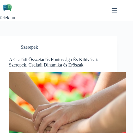
Skip
to
content
felek.hu
Szerepek
A Családi Összetartás Fontossága És Kihívásai:
Szerepek, Családi Dinamika és Erőszak