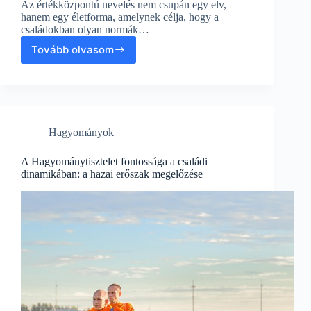
Az értékközpontú nevelés nem csupán egy elv,
hanem egy életforma, amelynek célja, hogy a
családokban olyan normák…
Tovább olvasom
Értékközpontú
nevelés:
Családi
dinamika
és
otthoni
Hagyományok
erőszak
közötti
egyensúly
A Hagyománytisztelet fontossága a családi
dinamikában: a hazai erőszak megelőzése