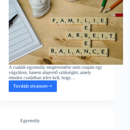
A családi egyensúly megteremtése nem csupán egy
vágyálom, hanem alapvető szükséglet, amely
minden családban jelen kell, hogy…
Tovább olvasom
Családi
egyensúly
megteremtése:
Esély
a
változásra
Egyensúly