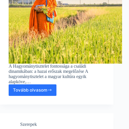
A Hagyománytisztelet fontossága a családi
dinamikában: a hazai erőszak megelőzése A
hagyománytisztelet a magyar kultúra egyik
alapköve,…
Tovább olvasom
A
Hagyománytisztelet
fontossága
a
családi
dinamikában:
Szerepek
a