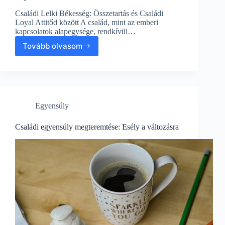
Erőszak
Családi Lelki Békesség: Összetartás és Családi
Loyal Attitőd között A család, mint az emberi
kapcsolatok alapegysége, rendkívül…
Tovább olvasom
Családi
Lelki
Békesség:
Összetartás
és
Családi
Egyensúly
Loyal
Attitőd
között
Családi egyensúly megteremtése: Esély a változásra