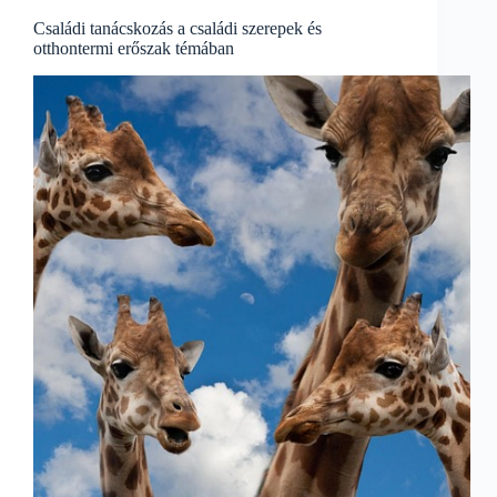
hazai
erőszak
Családi tanácskozás a családi szerepek és
megelőzése
otthontermi erőszak témában