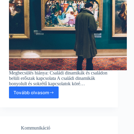
Megbecsülés hiánya: Családi dinamikák és családon
belüli erőszak kapcsolata A családi dinamikák
bonyolult és sokrétű kapcsolatok köré…
Tovább olvasom
Megbecsülés
hiánya:
Családi
dinamikák
és
családon
Kommunikáció
belüli