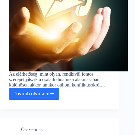
Az elérhetőség, mint olyan, rendkívül fontos
szerepet játszik a családi dinamika alakulásában,
különösen akkor, amikor otthoni konfliktusokról…
Tovább olvasom
Elérhetőség
fontossága
a
családi
konfliktusok
és
Összetartás
otthoni