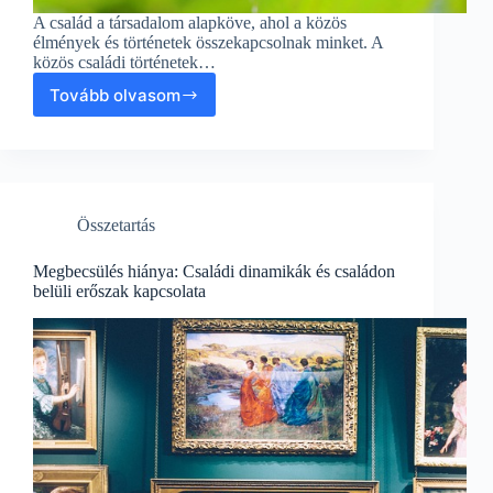
A család a társadalom alapköve, ahol a közös
élmények és történetek összekapcsolnak minket. A
közös családi történetek…
Tovább olvasom
Összetartás
a
közös
családi
történetekben:
családi
Összetartás
dinamika
és
családon
Megbecsülés hiánya: Családi dinamikák és családon
belüli
belüli erőszak kapcsolata
erőszak.