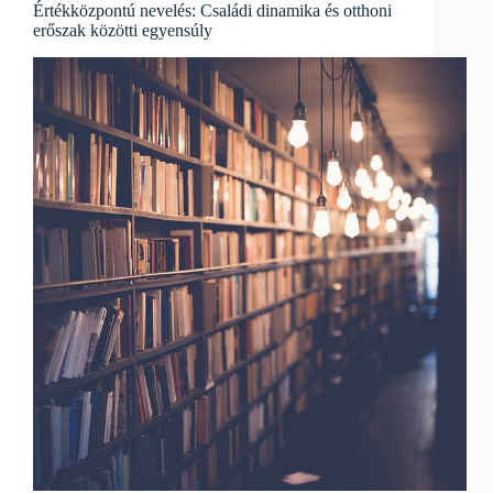
Értékközpontú nevelés: Családi dinamika és otthoni
erőszak közötti egyensúly