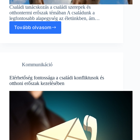
Családi tanácskozás a családi szerepek és
otthontermi erőszak témában A családunk a
legfontosabb alapegység az életünkben, ám…
Tovább olvasom
Családi
tanácskozás
a
családi
szerepek
és
Kommunikáció
otthontermi
erőszak
témában
Elérhetőség fontossága a családi konfliktusok és
otthoni erőszak kezelésében